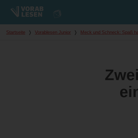
Du bist hier
Startseite
❭
Vorablesen Junior
❭
Meck und Schneck: Spaß hat
Zwei
ei