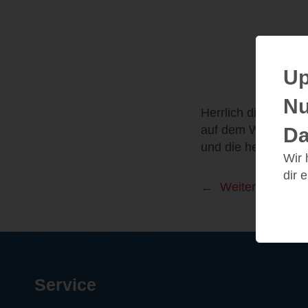
Up
Nu
Herrlich diese bei
auf dem Weg in ein
Da
und die herrlich ge
Wir
dir 
Weitere Leseei
Service