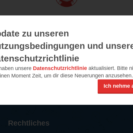
19.06.2024 – 01:32
Von
sofiewalden
date zu unseren
tzungsbedingungen und unser
den ungleichen Freunde anzusehen, wie sie nebeneinand
 neues Abenteuer. Diese Geschichte verheißt Vorlesespa
tenschutzrichtlinie
stalteten Bilder sind einfach wunderschön.
 haben unsere
Datenschutzrichtlinie
aktualisiert. Bitte 
einen Moment Zeit, um dir diese Neuerungen anzusehen.
ndrücke
TEILEN
Ich nehme 
Rechtliches