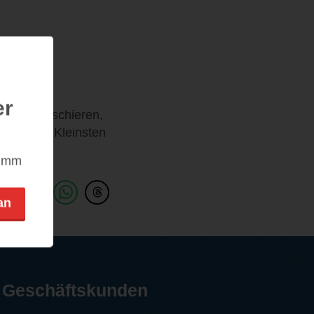
er
er hermarschieren,
ß für die Kleinsten
nimm
an
Geschäftskunden