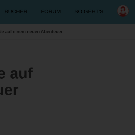
BÜCHER
FORUM
SO GEHT'S
de auf einem neuen Abenteuer
e auf
uer