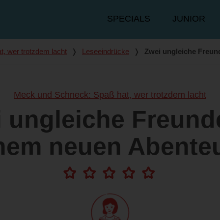
Hauptmenü
SPECIALS
JUNIOR
, wer trotzdem lacht
❭
Leseeindrücke
❭
Zwei ungleiche Freun
Meck und Schneck: Spaß hat, wer trotzdem lacht
 ungleiche Freund
nem neuen Abente