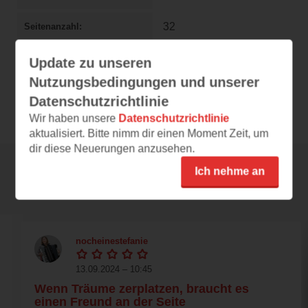
32
Seitenanzahl
978-3-473-46254-4
ISBN
Update zu unseren
Nutzungsbedingungen und unserer
DE
14,99 €
Preis
Datenschutzrichtlinie
Wir haben unsere
Datenschutzrichtlinie
aktualisiert. Bitte nimm dir einen Moment Zeit, um
dir diese Neuerungen anzusehen.
Ich nehme an
Rezensionen
nocheinestefanie
13.09.2024 – 10:45
Wenn Träume zerplatzen, braucht es
einen Freund an der Seite