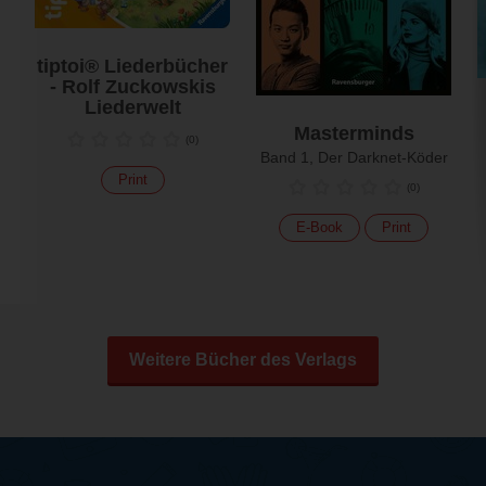
tiptoi® Liederbücher
- Rolf Zuckowskis
Liederwelt
Masterminds
(
0
)
Band 1, Der Darknet-Köder
Print
(
0
)
E-Book
Print
Weitere Bücher des Verlags