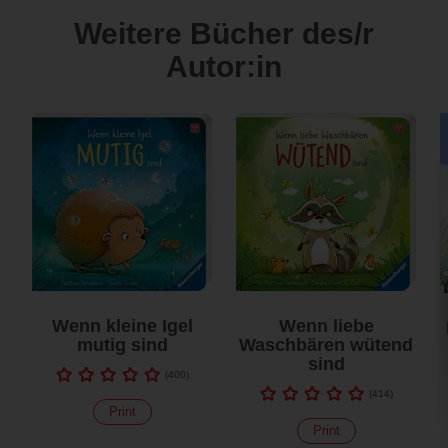
Weitere Bücher des/r
Autor:in
Wenn kleine Igel
Wenn liebe
mutig sind
Waschbären wütend
sind
(
400
)
(
414
)
Print
Print