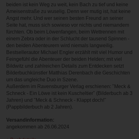
beiden ist kein Weg zu weit, kein Bach zu tief und keine
Ameisenstraße zu wuselig. Denn wer mutig ist, hat keine
Angst mehr. Und wer seinen besten Freund an seiner
Seite hat, muss sich sowieso vor nichts und niemandem
fürchten. Ob beim Löwenfangen, beim Wettrennen mit
einem Zebra oder in der Schlucht der tausend Spinnen -
den beiden Abenteurern wird niemals langweilig.
Bestsellerautor Michael Engler erzählt mit viel Humor und
Feingefühl die Abenteuer der beiden Helden; mit viel
Bildwitz und zahlreichen Details zum Entdecken setzt
Bilderbuchkünstler Matthias Derenbach die Geschichten
um das ungleiche Duo in Szene.
Außerdem im Ravensburger Verlag erschienen: "Meck &
Schneck - Ein Löwe ist kein Kuscheltier" (Bilderbuch ab 3
Jahren) und "Meck & Schneck - Klappt doch!"
(Pappbilderbuch ab 2 Jahren).
Versandinformation:
angekommen ab 26.06.2024