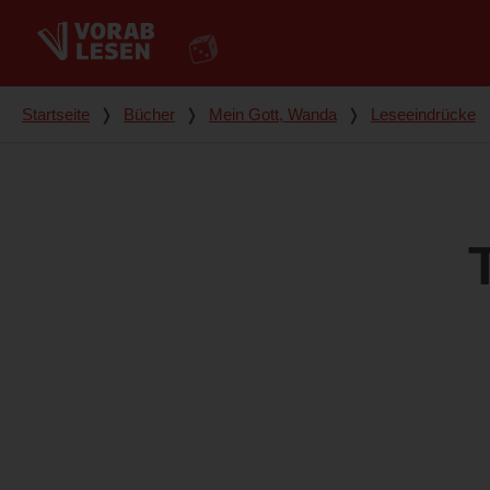
Du bist hier
Startseite
❭
Bücher
❭
Mein Gott, Wanda
❭
Leseeindrücke