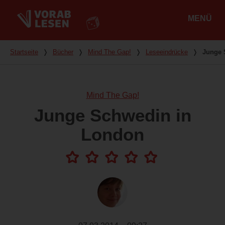
MENÜ
Hauptmenü
Du bist hier
Startseite
❭
Bücher
❭
Mind The Gap!
❭
Leseeindrücke
❭
Junge 
Mind The Gap!
Junge Schwedin in
London