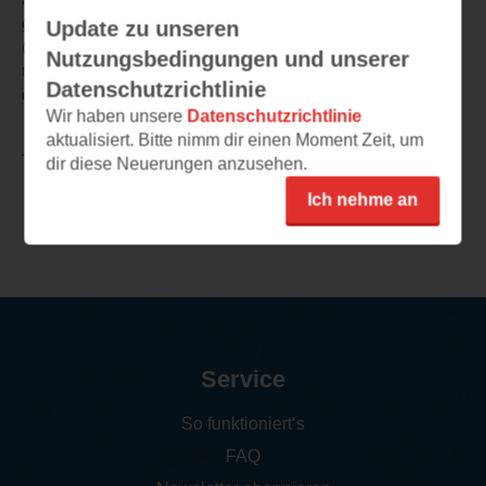
genau in der selben Ecke wie Filippa gelandet bin
Update zu unseren
(Holloway Road). Ich hielt es jedoch nur 2 Wochen aus
Nutzungsbedingungen und unserer
und bin deshalb umso gespannter, wie und ob Filippa
Datenschutzrichtlinie
das ganze auf die Reihe kriegt!
Wir haben unsere
Datenschutzrichtlinie
aktualisiert. Bitte nimm dir einen Moment Zeit, um
TEILEN
dir diese Neuerungen anzusehen.
Ich nehme an
Weitere Leseeindrücke
Service
So funktioniert‘s
FAQ