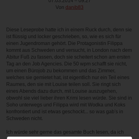
07.03.2014 – 09:27
Von
danib83
Diese Leseprobe hatte ich in einem Ruck durch, denn sie
ist flüssig und locker geschrieben, so, wie es sich für
einen Jugendroman gehört. Die Protagonistin Filippa
kommt aus Schweden und versucht, in London nach dem
Abitur Fuß zu fassen, doch sie scheitert schon am ersten
Tag an den Job Agencies. Die 50 wpm schafft sie nicht,
um einen Bürojob zu bekommen und das Zimmer,
welches sie gemietet hat, ist eigentlich nur ein Teil eines
Raumes, den sie mit Louise teilen soll. Sie ringt sich
eines Abends dazu durch, mit Louise auszugehen,
obwohl sie viel lieber ihren Krimi lesen würde. Sie sind in
Soho unterwegs und Filippa wird mit Wodka und Koks
konfrontiert und ist etwas geschockt... so was gab's in
Schweden nicht.
Ich würde sehr gerne das gesamte Buch lesen, da ich
auch mit 20 nach London "auswandern" wollte und