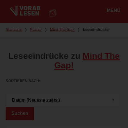
MENÜ
Hauptmenü
Du bist hier
Startseite
❭
Bücher
❭
Mind The Gap!
❭
Leseeindrücke
Leseeindrücke zu
Mind The
Gap!
SORTIEREN NACH
Suchen