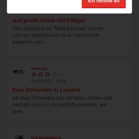
Ich nehme an
09.03.2014 – 12:28
Auf große Reise mit Filippa
Die Leseprobe zu "Mind the Gap!" hat mir
sehr gut gefallen und da die Geschichte
bestimmt sehr...
melange
08.03.2014 – 23:18
Eine Schwedin in London
Ich mag Schweden und ich liebe London und
deshalb kann ich mir lebhaft vorstellen, wie
eine...
blackforestbiker