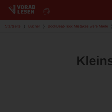
Du bist hier
Startseite
❭
Bücher
❭
BookBeat-Tipp: Mistakes were Made
Klein