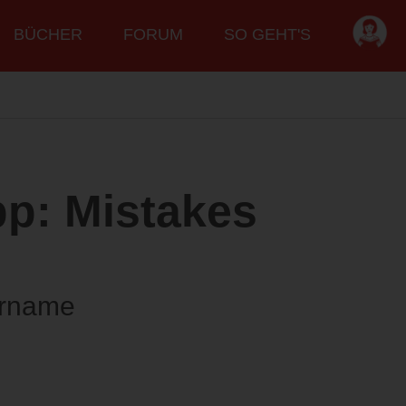
BÜCHER
FORUM
SO GEHT'S
p: Mistakes
orname