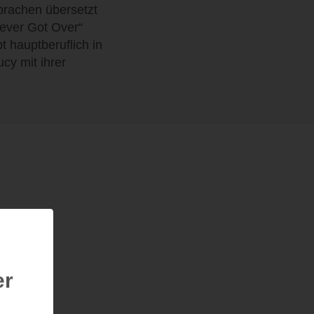
prachen übersetzt
Never Got Over“
t hauptberuflich in
cy mit ihrer
er