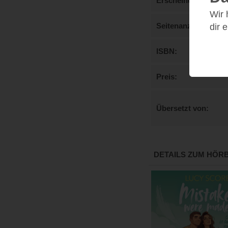
Erscheinungstermi
Wir
Seitenanzahl
dir 
ISBN
Preis
Übersetzt von
DETAILS ZUM HÖR