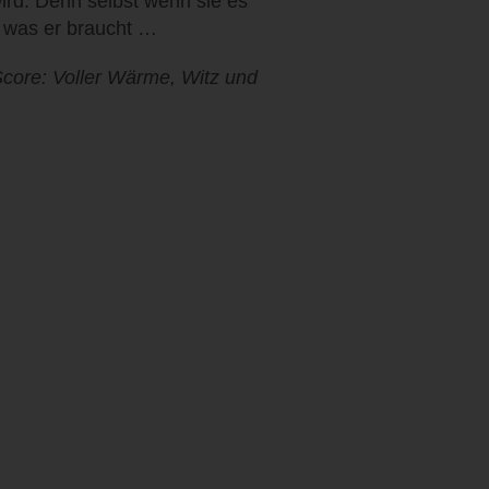
ird. Denn selbst wenn sie es
, was er braucht …
re: Voller Wärme, Witz und