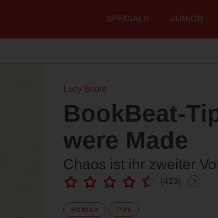
Hauptmenü
SPECIALS
JUNIOR
Lucy Score
BookBeat-Tip
were Made
Chaos ist ihr zweiter V
(
423
)
?
Hörbuch
Print