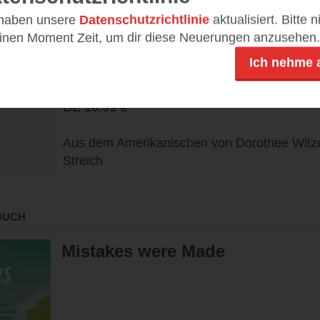
25.06.26
n
 haben unsere
Datenschutzrichtlinie
aktualisiert. Bitte 
622
einen Moment Zeit, um dir diese Neuerungen anzusehen.
Ich nehme 
9783989780149
DE
16,99 €
Aus dem Amerikanischen von Dorothee Witz
Streich
BUCH
Mistakes were Made