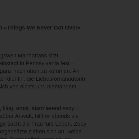
on »Things We Never Got Over«
agswelt Manhattans sitzt
instadt in Pennsylvania fest –
er ganz nach oben zu kommen. An
zte Klientin, die Liebesromanautorin
, sich von nichts und niemandem
 klug, ernst, alarmierend sexy –
über Anwalt, hilft er abends als
ge sucht die Frau fürs Leben. Zoey
Gegensätze ziehen sich an. Beide