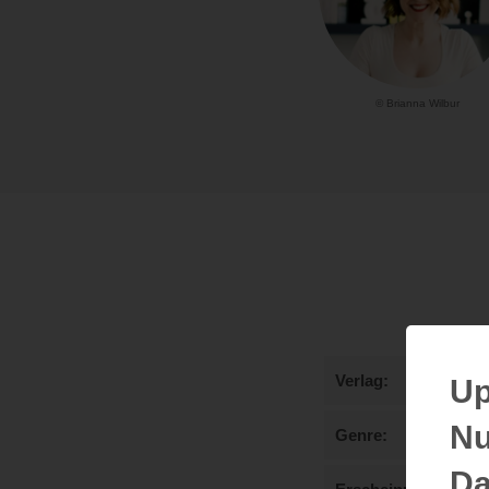
© Brianna Wilbur
Verlag
Up
Nu
Genre
Da