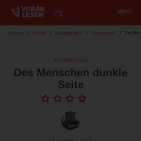
MENÜ
Hauptmenü
Du bist hier
Startseite
❭
Bücher
❭
Mit kalter Hand
❭
Rezensionen
❭
Des Men
Mit kalter Hand
Des Menschen dunkle
Seite