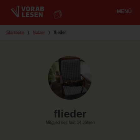
MENÜ
Hauptmenü
Du bist hier
Startseite
❭
Nutzer
❭
flieder
flieder
Mitglied seit fast 14 Jahren