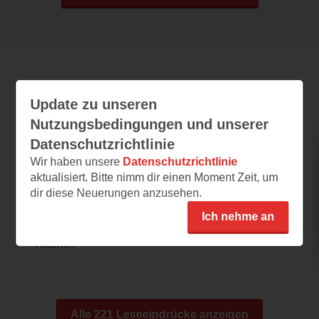
Leseeindrücke
Update zu unseren
Nutzungsbedingungen und unserer
Datenschutzrichtlinie
Tod in heller Sommernacht
Wir haben unsere
Datenschutzrichtlinie
18.07.2026 – 19:55
aktualisiert. Bitte nimm dir einen Moment Zeit, um
dir diese Neuerungen anzusehen.
Finnische Sommernacht
Eigentlich sollte es ein gemütlicher Abend für
Ich nehme an
Kommissarin Leena werden, doch ein Anruf
macht...
Alle 221 Leseeindrücke anzeigen