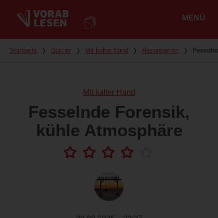
MENÜ
Hauptmenü
Du bist hier
Startseite
❭
Bücher
❭
Mit kalter Hand
❭
Rezensionen
❭
Fesseln
Mit kalter Hand
Fesselnde Forensik,
kühle Atmosphäre