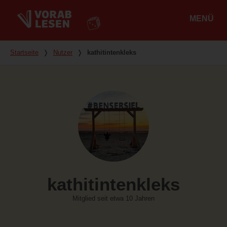
MENÜ
Hauptmenü
Du bist hier
Startseite
❭
Nutzer
❭
kathitintenkleks
kathitintenkleks
Mitglied seit etwa 10 Jahren