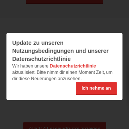
Leseeindrücke
Update zu unseren
Nutzungsbedingungen und unserer
Datenschutzrichtlinie
Magisch
Wir haben unsere
Datenschutzrichtlinie
22.06.2026 – 14:46
aktualisiert. Bitte nimm dir einen Moment Zeit, um
dir diese Neuerungen anzusehen.
Authentisch
Das Cover verrät irgendwie kaum, etwas über
Ich nehme an
das Buch und doch spiegelt es für mich die...
Alle 114 Leseeindrücke anzeigen