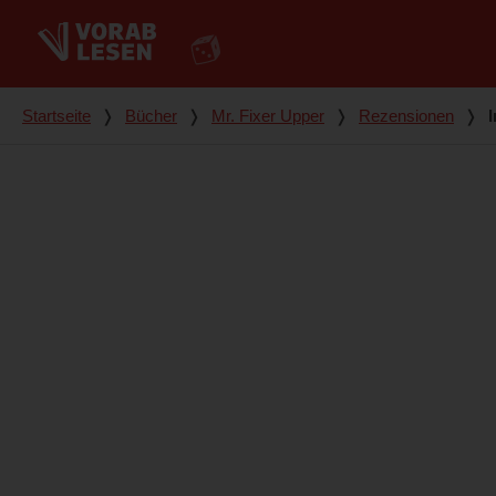
Du bist hier
Startseite
❭
Bücher
❭
Mr. Fixer Upper
❭
Rezensionen
❭