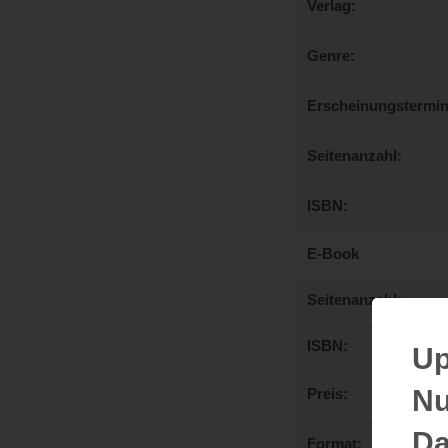
Verlag
Genre
Erscheinungstermi
Seitenanzahl
ISBN
E-Book
Seitenanzahl
ISBN
Up
Nu
Preis
Da
Format