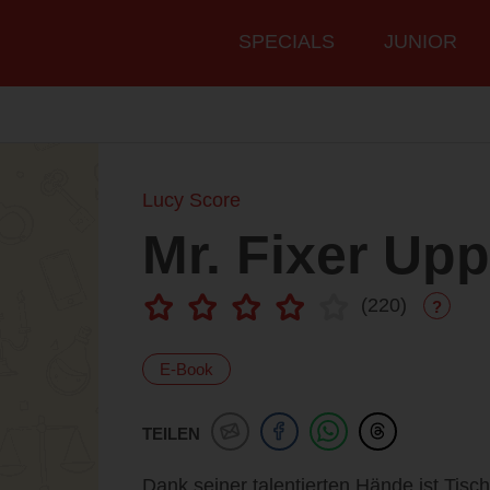
Hauptmenü
SPECIALS
JUNIOR
Lucy Score
Mr. Fixer Upp
(
220
)
?
E-Book
TEILEN
Dank seiner talentierten Hände ist Tisc