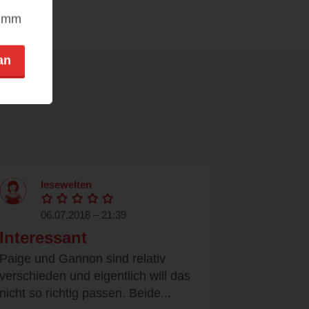
nimm
an
lesewelten
06.07.2018 – 21:39
Interessant
Paige und Gannon sind relativ
verschieden und eigentlich will das
nicht so richtig passen. Beide...