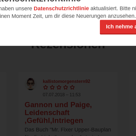
 haben unsere
Datenschutzrichtlinie
aktualisiert. Bitte 
einen Moment Zeit, um dir diese Neuerungen anzusehen.
Ich nehme 
Rezensionen
kallistomorgenstern92
07.07.2018 – 11:53
Gannon und Paige,
Leidenschaft
,Gefühl,Intriegen
Das Buch "Mr. Fixer Upper-Bauplan