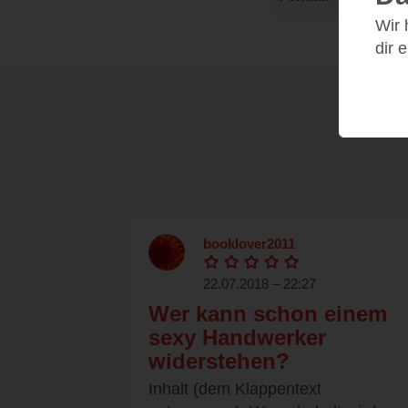
Wir
dir 
booklover2011
22.07.2018 – 22:27
Wer kann schon einem
sexy Handwerker
widerstehen?
Inhalt (dem Klappentext