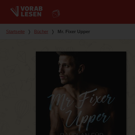
Du bist hier
Startseite
❭
Bücher
❭
Mr. Fixer Upper