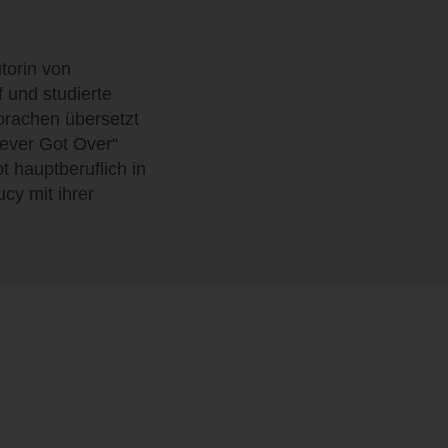
torin von
 und studierte
prachen übersetzt
Never Got Over“
t hauptberuflich in
cy mit ihrer