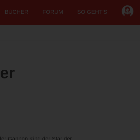
BÜCHER
FORUM
SO GEHT'S
er
hler Gannon King der Star der