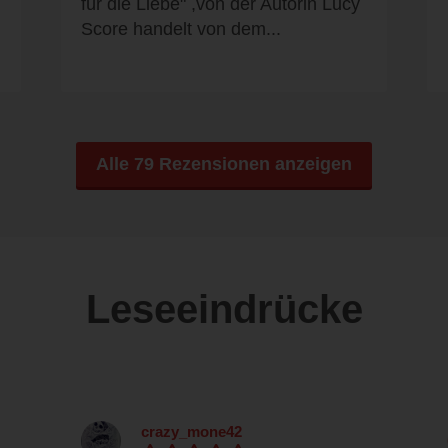
für die Liebe" ,von der Autorin Lucy
Score handelt von dem...
Alle 79 Rezensionen anzeigen
Leseeindrücke
crazy_mone42