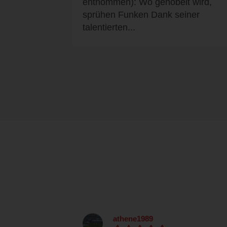
entnommen): Wo gehobelt wird,
sprühen Funken Dank seiner
talentierten...
athene1989