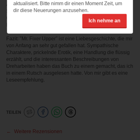
aktualisiert. Bitte nimm dir einen Moment Zeit, um
Auch die Nebencharaktere - allen voraus Gannons
dir diese Neuerungen anzusehen.
Schwester Cat - wurden gut ausgearbeitet. Ich mochte
Cat gerne, im Folgeband liest man übrigens über sie als
Ich nehme an
Hauptprotagonistin.
Fazit: "Mr. Fixer Upper" ist eine Liebesgeschichte, die mir
von Anfang an sehr gut gefallen hat. Sympathische
Charaktere, prickelnde Erotik, eine Handlung die flüssig
erzählt, und die interessanten Beschreibungen von
Dreharbeiten haben das Buch zu einem gemacht, das ich
in einem Rutsch ausgelesen hatte. Von mir gibt es eine
Leseempfehlung.
TEILEN
Weitere Rezensionen