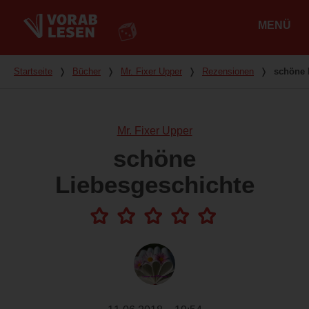
MENÜ
Hauptmenü
Du bist hier
Startseite
❭
Bücher
❭
Mr. Fixer Upper
❭
Rezensionen
❭
schöne 
Mr. Fixer Upper
schöne
Liebesgeschichte