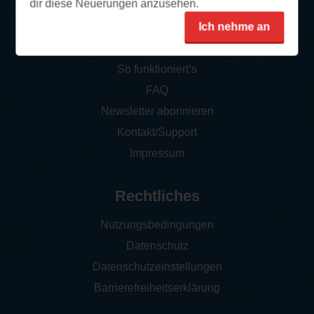
dir diese Neuerungen anzusehen.
Ich nehme an
Service
So funktioniert‘s
FAQ
Newsletter abonnieren
Kontakt/Support
Impressum
Rechtliches
Nutzungsbedingungen
Datenschutz
Datenschutzeinstellungen
Barrierefreiheitserklärung