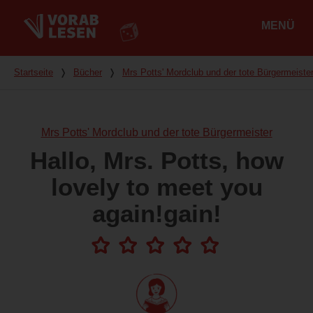
MENÜ
Hauptmenü
Du bist hier
Startseite
❭
Bücher
❭
Mrs Potts' Mordclub und der tote Bürgermeiste
Mrs Potts' Mordclub und der tote Bürgermeister
Hallo, Mrs. Potts, how
lovely to meet you
again!gain!