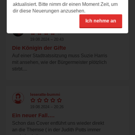
Klappentext und in...
aktualisiert. Bitte nimm dir einen Moment Zeit, um
dir diese Neuerungen anzusehen.
Ich nehme an
wal.li
19.08.2024 – 20:43
Die Königin der Gifte
Auf einer Stadtratssitzung muss Suzie Harris
mit ansehen, wie der Bürgermeister plötzlich
stirbt....
leseratte-bummi
19.08.2024 – 20:26
Ein neuer Fall….
Schon das Cover entführt uns wieder direkt
an die Themse ( in der Judith Potts immer