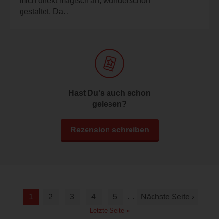
mich direkt magisch an, wunderschön
gestaltet. Da...
Hast Du's auch schon
gelesen?
Rezension schreiben
1
2
3
4
5
…
Nächste Seite ›
Letzte Seite »