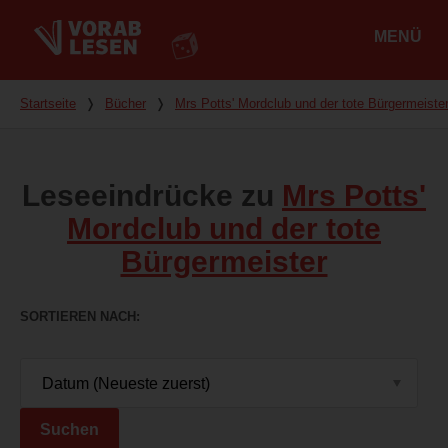
MENÜ
Hauptmenü
Du bist hier
Startseite
❭
Bücher
❭
Mrs Potts' Mordclub und der tote Bürgermeiste
Leseeindrücke zu
Mrs Potts'
Mordclub und der tote
Bürgermeister
SORTIEREN NACH
Suchen