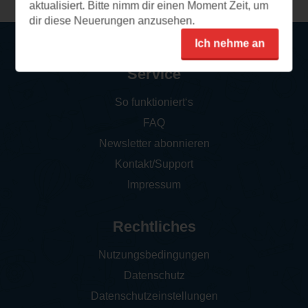
aktualisiert. Bitte nimm dir einen Moment Zeit, um
dir diese Neuerungen anzusehen.
Ich nehme an
Service
So funktioniert‘s
FAQ
Newsletter abonnieren
Kontakt/Support
Impressum
Rechtliches
Nutzungsbedingungen
Datenschutz
Datenschutzeinstellungen