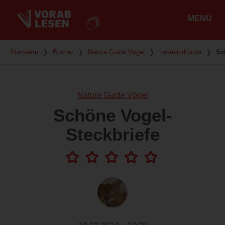
MENÜ
Hauptmenü
Du bist hier
Startseite
❭
Bücher
❭
Nature Guide Vögel
❭
Leseeindrücke
❭
Sc
Nature Guide Vögel
Schöne Vogel-
Steckbriefe