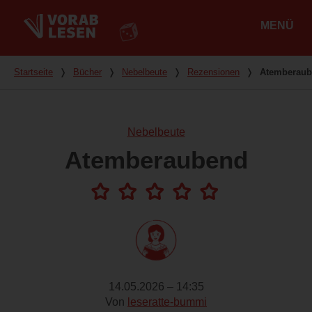
MENÜ
Hauptmenü
Du bist hier
Startseite
❭
Bücher
❭
Nebelbeute
❭
Rezensionen
❭
Atemberau
Nebelbeute
Atemberaubend
14.05.2026 – 14:35
Von
leseratte-bummi