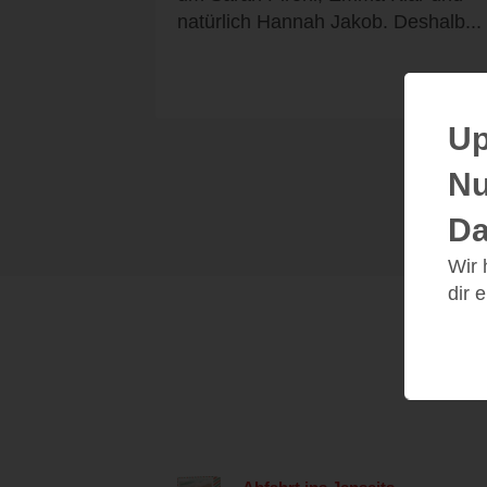
natürlich Hannah Jakob. Deshalb...
Up
Nu
Da
Wir
dir 