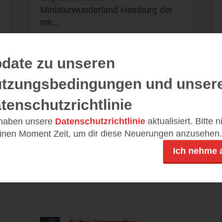
Miniaturwunderland Hamburg der
mit...
date zu unseren
tzungsbedingungen und unser
Alle 96 Rezensionen anzeigen
tenschutzrichtlinie
 haben unsere
Datenschutzrichtlinie
aktualisiert. Bitte 
einen Moment Zeit, um dir diese Neuerungen anzusehen.
Ich nehme 
Leseeindrücke