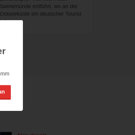
Swinemünde entführt, wo an der
Ostseeküste ein deutscher Tourist
tot...
er
nimm
an