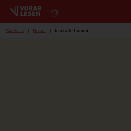
Du bist hier
Startseite
❭
Nutzer
❭
leseratte-bummi