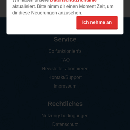
Wir haben unsere
Datenschutzrichtlinie
aktualisiert. Bitte nimm dir einen Moment Zeit, um
dir diese Neuerungen anzusehen.
Ich nehme an
Service
So funktioniert‘s
FAQ
Newsletter abonnieren
Kontakt/Support
Impressum
Rechtliches
Nutzungsbedingungen
Datenschutz