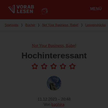
MENÜ
Hauptmenü
Du bist hier
Startseite
❭
Bücher
❭
Not Your Business, Babe!
❭
Leseeindrücke
Not Your Business, Babe!
Hochinteressant
11.12.2023 – 20:48
Von
baghira