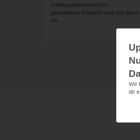
hoffnungsfrohem Grün -
gestaltetem Einband wird das Buch
als...
Up
Nu
Da
Wir
dir 