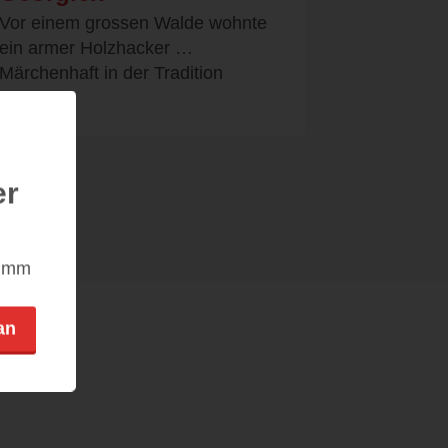
Vor einem grossen Walde wohnte
ein armer Holzhacker …
Märchenhaft in der Tradition
Grimms...
er
nimm
an