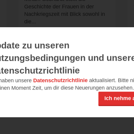
Geschichte der Frauen in der
Nachkriegszeit mit Blick sowohl in
die...
date zu unseren
tzungsbedingungen und unser
Alle 14 Rezensionen anzeigen
tenschutzrichtlinie
 haben unsere
Datenschutzrichtlinie
aktualisiert. Bitte 
einen Moment Zeit, um dir diese Neuerungen anzusehen.
Ich nehme 
Leseeindrücke