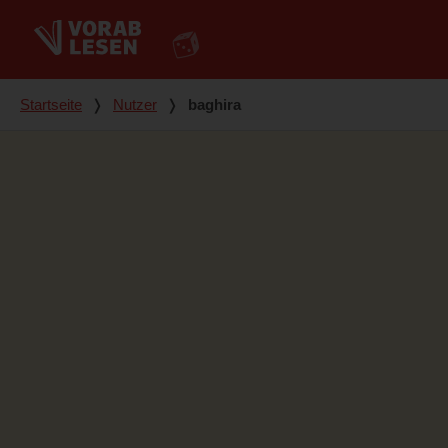
Du bist hier
Startseite
❭
Nutzer
❭
baghira