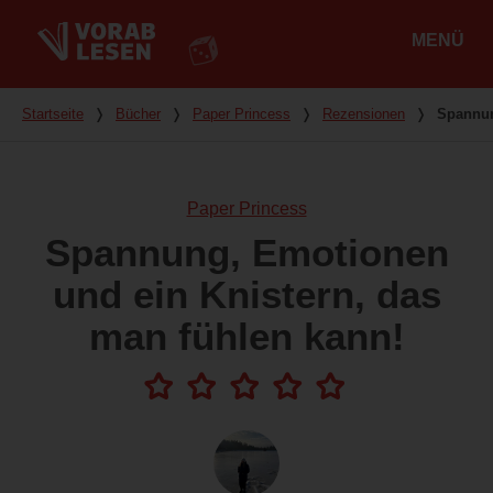
MENÜ
Hauptmenü
Du bist hier
Startseite
❭
Bücher
❭
Paper Princess
❭
Rezensionen
❭
Spannun
Paper Princess
Spannung, Emotionen
und ein Knistern, das
man fühlen kann!