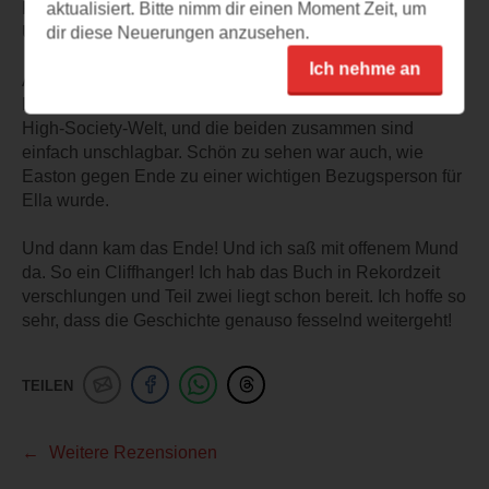
Reibereien, das gegenseitige Necken... ich hab’s geliebt.
aktualisiert. Bitte nimm dir einen Moment Zeit, um
Und wenn sie sich dann doch mal näherkommen .. wow.
dir diese Neuerungen anzusehen.
Ich nehme an
Auch die Freundschaft zu Valerie war für mich ein
Highlight. Sie gibt Ella Rückhalt in dieser versnobten
High-Society-Welt, und die beiden zusammen sind
einfach unschlagbar. Schön zu sehen war auch, wie
Easton gegen Ende zu einer wichtigen Bezugsperson für
Ella wurde.
Und dann kam das Ende! Und ich saß mit offenem Mund
da. So ein Cliffhanger! Ich hab das Buch in Rekordzeit
verschlungen und Teil zwei liegt schon bereit. Ich hoffe so
sehr, dass die Geschichte genauso fesselnd weitergeht!
TEILEN
Weitere Rezensionen