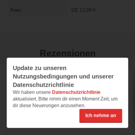
DE
12,99 €
Preis
Rezensionen
Update zu unseren
Nutzungsbedingungen und unserer
readingnele
Datenschutzrichtlinie
20.08.2025 – 08:54
Wir haben unsere
Datenschutzrichtlinie
Schöne Geschichte einer Kämpferin
aktualisiert. Bitte nimm dir einen Moment Zeit, um
Wer Romance-Bücher mag, darf „Paper
dir diese Neuerungen anzusehen.
Princess“ auf keinen Fall verpassen! Ella
Ich nehme an
Harper hat ihre...