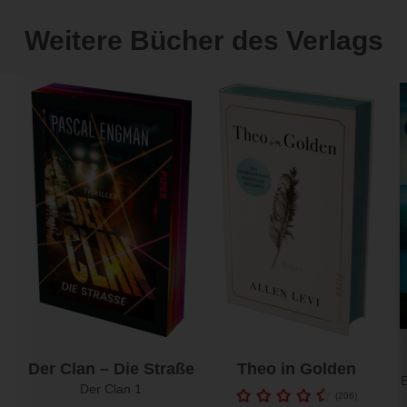
Weitere Bücher des Verlags
Der Clan – Die Straße
Theo in Golden
E
Der Clan 1
(
206
)