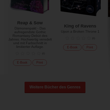
Reap & Sow
King of Ravens
Dämonenpakt - Das
Upon a Broken Throne 1
aufregendste Gothic
Romantasy-Debüt des
(
0
)
Jahres. Hochwertig veredelt
und mit Farbschnitt in
limitierter Auflage.
E-Book
Print
(
0
)
E-Book
Print
Weitere Bücher des Genres