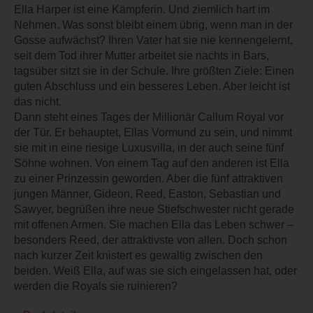
Ella Harper ist eine Kämpferin. Und ziemlich hart im
Nehmen. Was sonst bleibt einem übrig, wenn man in der
Gosse aufwächst? Ihren Vater hat sie nie kennengelernt,
seit dem Tod ihrer Mutter arbeitet sie nachts in Bars,
tagsüber sitzt sie in der Schule. Ihre größten Ziele: Einen
guten Abschluss und ein besseres Leben. Aber leicht ist
das nicht.
Dann steht eines Tages der Millionär Callum Royal vor
der Tür. Er behauptet, Ellas Vormund zu sein, und nimmt
sie mit in eine riesige Luxusvilla, in der auch seine fünf
Söhne wohnen. Von einem Tag auf den anderen ist Ella
zu einer Prinzessin geworden. Aber die fünf attraktiven
jungen Männer, Gideon, Reed, Easton, Sebastian und
Sawyer, begrüßen ihre neue Stiefschwester nicht gerade
mit offenen Armen. Sie machen Ella das Leben schwer –
besonders Reed, der attraktivste von allen. Doch schon
nach kurzer Zeit knistert es gewaltig zwischen den
beiden. Weiß Ella, auf was sie sich eingelassen hat, oder
werden die Royals sie ruinieren?