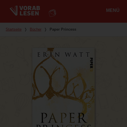
MENÜ
Hauptmenü
Du bist hier
Startseite
❭
Bücher
❭
Paper Princess