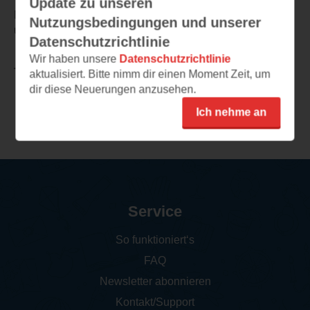
Update zu unseren
Dieses Buch hat Potenzial für eine tolle Leseerfahrung
Nutzungsbedingungen und unserer
und Lesehighlight
Datenschutzrichtlinie
Wir haben unsere
Datenschutzrichtlinie
TEILEN
aktualisiert. Bitte nimm dir einen Moment Zeit, um
dir diese Neuerungen anzusehen.
Ich nehme an
Weitere Leseeindrücke
Service
So funktioniert‘s
FAQ
Newsletter abonnieren
Kontakt/Support