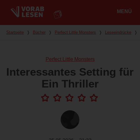
MENÜ
Hauptmenü
Du bist hier
Startseite
❭
Bücher
❭
Perfect Little Monsters
❭
Leseeindrücke
❭
Perfect Little Monsters
Interessantes Setting für
Ein Thriller