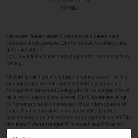
25.05.2026 – 21:33
Von
eliii
Die ersten Seiten waren Spannend und haben mein
Interesse direkt geweckt. Der Schreibstil ist einfach und
gut zu verstehen.
Das Cover find ich jetzt einfach gehalten aber passt zum
Setting.
Ich konnte mich gut in die Figur hineinversetzen, da ihre
Gedanken und Gefühle gut beschrieben worden sind.
Das ganze Highschool Setting gibt mir so richtige One of
us is next vibes und ich liebe es. Der Klappentext klingt
so hervorragend und interessant. Besonders spannend
finde ich die Charaktere in dieser Schule, da jeder
anscheinend eine interessante Vergangenheit hat zb Ella
und Isaac? Warum reagiert Ella so auf Isaas? Was ist
passiert?