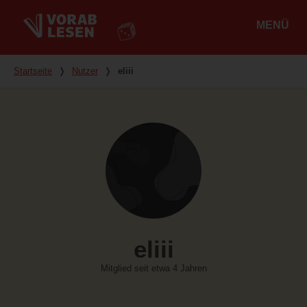
MENÜ
Hauptmenü
Du bist hier
Startseite
❭
Nutzer
❭
eliii
eliii
Mitglied seit etwa 4 Jahren