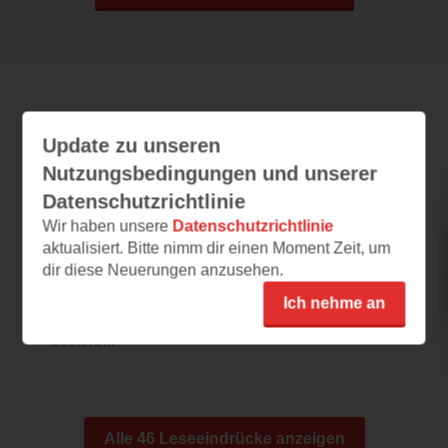
Leseeindrücke
Update zu unseren
Nutzungsbedingungen und unserer
Datenschutzrichtlinie
Der Prätorianer
Wir haben unsere
Datenschutzrichtlinie
27.07.2026 – 15:35
aktualisiert. Bitte nimm dir einen Moment Zeit, um
dir diese Neuerungen anzusehen.
Vielversprechend
Die Leseprobe ist aufjedenfall vielsprechend.
Ich nehme an
Sie verspricht alte Geheimnisse und
düstere...
Alle 46 Leseeindrücke anzeigen