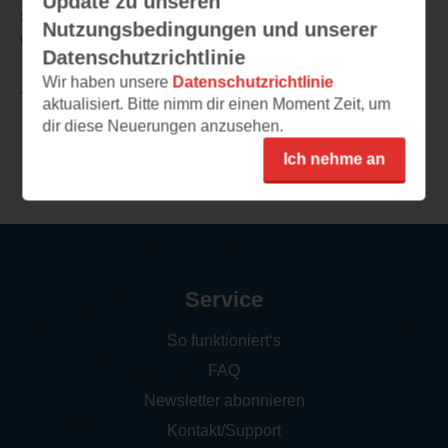
Update zu unseren
sprengen. Es ist auf jeden Fall wunderbar als Geschenk
Nutzungsbedingungen und unserer
geeignet.
Datenschutzrichtlinie
Wir haben unsere
Datenschutzrichtlinie
TEILEN
aktualisiert. Bitte nimm dir einen Moment Zeit, um
dir diese Neuerungen anzusehen.
Weitere Rezensionen
Ich nehme an
Service
So funktioniert‘s
FAQ
Newsletter abonnieren
Kontakt/Support