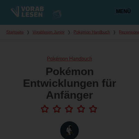
MENÜ
Hauptmenü
Du bist hier
Startseite
❭
Vorablesen Junior
❭
Pokémon Handbuch
❭
Rezension
Pokémon Handbuch
Pokémon
Entwicklungen für
Anfänger