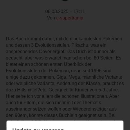
06.03.2025 – 17:11
Von
c-supertramp
Das Buch kommt daher, mit dem bekanntesten Pokémon
und dessen 3 Evolutionsstufen, Pikachu, was ein
ansprechendes Cover ergibt. Das Buch ist dünner als
gedacht, aber was erwartet man schon bei 60 Seiten. Es
bietet einen schönen ersten Überblick der
Evolutionsstufen der Pokémon, denn seit 1996 sind
einige dazu gekommen, Giga, Mega, männliche Variante
oder weibliche Variante, Änderung der Klasse, braucht es
dazu Hilfsmittel?etc. Geeignet für Kinder von 5-9 Jahre.
Hier sehe ich vor allem die schönen Illustrationen. Aber
auch für Eltern, die sich mehr mit der Thematik
auseinander setzen wollen oder Wiedereinsteiger aus
den 90ern, könnte dieses Büchlein geeignet sein. Bei
aktuell über 1.000 Pokémon würde ein Buch über jedes
und dessen Entwicklungen wohl etwas den Rahmen