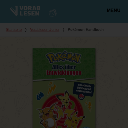
MENÜ
Hauptmenü
Du bist hier
Startseite
❭
Vorablesen Junior
❭
Pokémon Handbuch