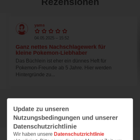
Rezensionen
yams
04.05.2025 – 15:52
Ganz nettes Nachschlagewerk für
kleine Pokemon-Liebhaber
Das Büchlein ist eher ein dünnes Heft für
Pokemon-Freunde ab 5 Jahre. Hier werden
Hintergründe zu...
Alle 55 Rezensionen anzeigen
Update zu unseren
Nutzungsbedingungen und unserer
Datenschutzrichtlinie
Wir haben unsere
Datenschutzrichtlinie