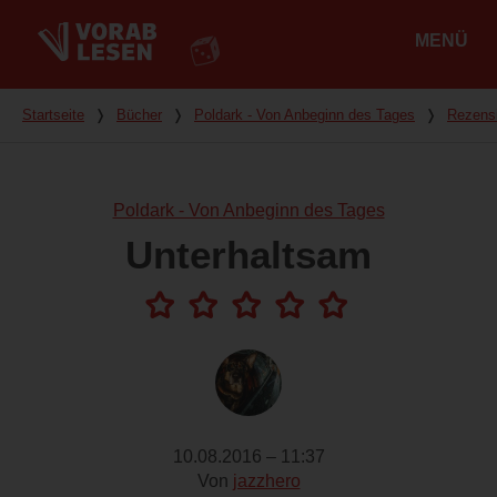
MENÜ
Hauptmenü
Du bist hier
Startseite
❭
Bücher
❭
Poldark - Von Anbeginn des Tages
❭
Rezens
Poldark - Von Anbeginn des Tages
Unterhaltsam
10.08.2016 – 11:37
Von
jazzhero