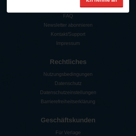
Ich nehme an
So funktioniert‘s
FAQ
Newsletter abonnieren
Kontakt/Support
Impressum
Rechtliches
Nutzungsbedingungen
Datenschutz
Datenschutzeinstellungen
Barrierefreiheitserklärung
Geschäftskunden
Für Verlage