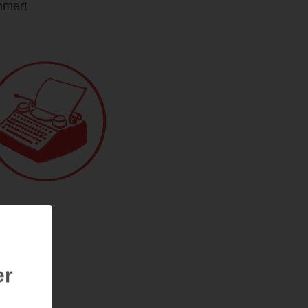
mmert
er