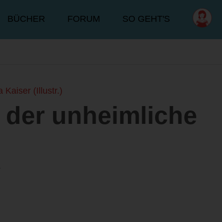
BÜCHER
FORUM
SO GEHT'S
 Kaiser (Illustr.)
der unheimliche
e