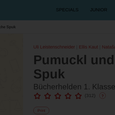
Hauptmenü
SPECIALS
JUNIOR
che Spuk
Uli Leistenschneider
Ellis Kaut
Nataŝa
Pumuckl und 
Spuk
Bücherhelden 1. Klass
(
312
)
?
Print