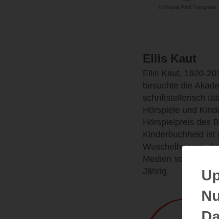
© Viktoria Preß Fotografie
Ellis Kaut
Ellis Kaut, 1920-20
besuchte die Akade
schriftstellerisch 
Hörspiele und Kind
Hörspielpreis des B
Kinderbuchheld ist 
Wuschelhaaren, der
Medien schabernack
Jährig.
Up
Nu
Da