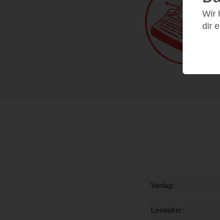
Wir
dir 
Verlag
Lesealter