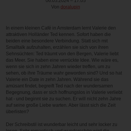
06.05.2024 – 17:05
Von
doralupin
In einem kleinen Café in Amsterdam lernt Valerie den
attraktiven Holländer Ted kennen. Sofort haben die
beiden eine besondere Verbindung. Statt sich mit
Smalltalk aufzuhalten, erzählen sie sich von ihren
Sehnsüchten: Ted träumt von den Bergen, Valerie liebt
das Meer. Sie haben eine verrückte Idee. Wie wäre es,
wenn sie sich in zehn Jahren wieder treffen, um zu
sehen, ob ihre Träume wahr geworden sind? Und so hat
Valerie ein Date in zehn Jahren. Während sie das
amüsant findet, begreift Ted nach der wundersamen
Begegnung, dass er sich hoffnungslos in Valerie verliebt
hat - und beginnt sie zu suchen. Er will nicht zehn Jahre
auf seine große Liebe warten. Aber lässt sich die Zeit
überlisten?
Der Schreibstil ist wunderbar leicht und sehr locker zu
lesen. Sehr romantisch und wunderschön wird die