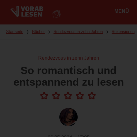
MENÜ
Hauptmenü
Du bist hier
Startseite
❭
Bücher
❭
Rendezvous in zehn Jahren
❭
Rezensionen
Rendezvous in zehn Jahren
So romantisch und
entspannend zu lesen