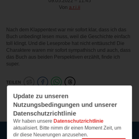
09.05.2022 – 11:45
Von
a.r.i.ii
Nach dem Klappentext war mir sofort klar, dass ich das
Buch unbedingt lesen muss, weil die Geschichte einfach
toll klingt. Und die Leseprobe hat nicht enttäuscht! Die
Charaktere waren mir sofort sympathisch und auch, dass
das Buch aus beiden Perspektiven erzählt, finde ich
super.
TEILEN
Update zu unseren
Weitere Leseeindrücke
Nutzungsbedingungen und unserer
Datenschutzrichtlinie
Wir haben unsere
Datenschutzrichtlinie
aktualisiert. Bitte nimm dir einen Moment Zeit, um
dir diese Neuerungen anzusehen.