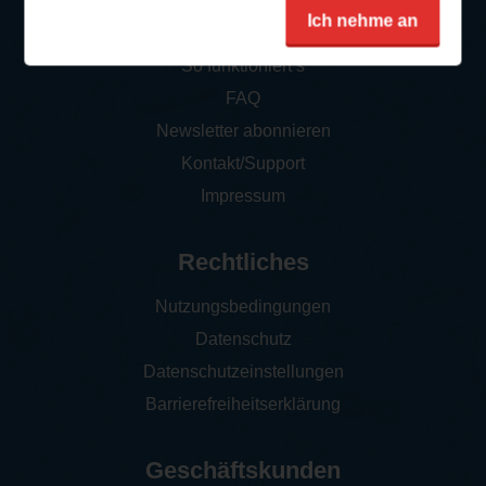
Service
Ich nehme an
So funktioniert‘s
FAQ
Newsletter abonnieren
Kontakt/Support
Impressum
Rechtliches
Nutzungsbedingungen
Datenschutz
Datenschutzeinstellungen
Barrierefreiheitserklärung
Geschäftskunden