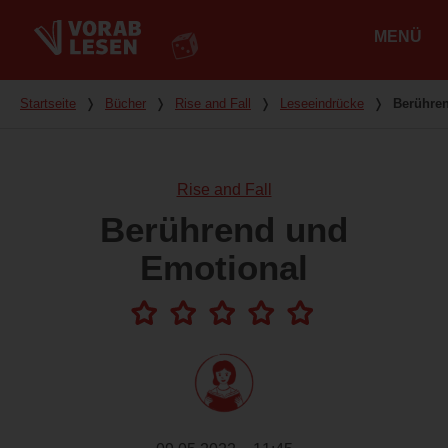
MENÜ
Hauptmenü
Du bist hier
Startseite
❭
Bücher
❭
Rise and Fall
❭
Leseeindrücke
❭
Berühre
Rise and Fall
Berührend und
Emotional