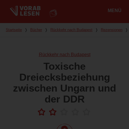
MENÜ
Hauptmenü
Du bist hier
Startseite
❭
Bücher
❭
Rückkehr nach Budapest
❭
Rezensionen
❭
Rückkehr nach Budapest
Toxische
Dreiecksbeziehung
zwischen Ungarn und
der DDR