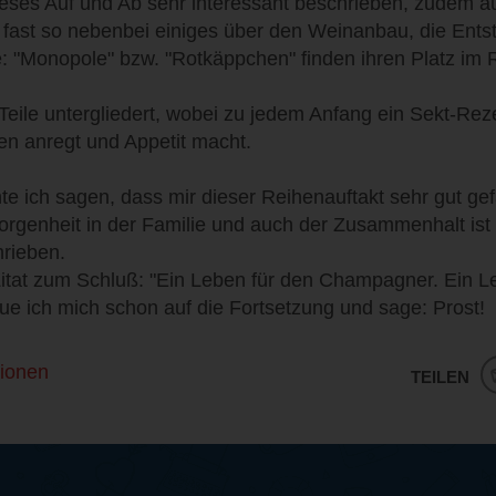
dieses Auf und Ab sehr interessant beschrieben, zudem 
t fast so nebenbei einiges über den Weinanbau, die Ent
: "Monopole" bzw. "Rotkäppchen" finden ihren Platz im 
Teile untergliedert, wobei zu jedem Anfang ein Sekt-Reze
n anregt und Appetit macht.
 ich sagen, dass mir dieser Reihenauftakt sehr gut gefa
rgenheit in der Familie und auch der Zusammenhalt ist 
rieben.
Zitat zum Schluß: "Ein Leben für den Champagner. Ein Le
ue ich mich schon auf die Fortsetzung und sage: Prost!
ionen
TEILEN