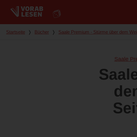
Du bist hier
Startseite
❭
Bücher
❭
Saale Premium - Stürme über dem Wei
Saale Pr
Saal
de
Sei