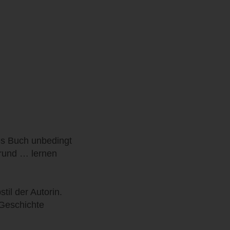
es Buch unbedingt
grund … lernen
til der Autorin.
 Geschichte