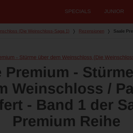
Hauptmenü
SPECIALS
JUNIOR
nschloss (Die Weinschloss-Saga 1)
❭
Rezensionen
❭
Saale Pr
emium - Stürme über dem Weinschloss (Die Weinschlos
e Premium - Stürme
m Weinschloss / Pa
fert - Band 1 der S
Premium Reihe