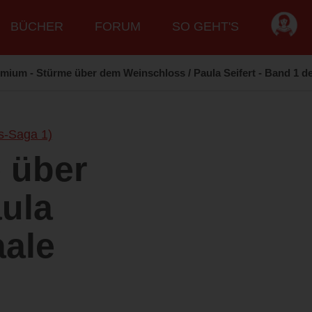
BÜCHER
FORUM
SO GEHT'S
emium - Stürme über dem Weinschloss / Paula Seifert - Band 1 d
s-Saga 1)
 über
ula
aale