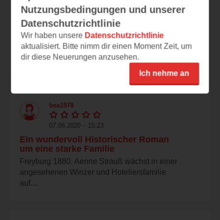
Nutzungsbedingungen und unserer
12.08.2020 – 14:24
Datenschutzrichtlinie
Wundervoller Auftakt
Wir haben unsere
Datenschutzrichtlinie
Inhalt: Aenne wächst in den Weinbergen
aktualisiert. Bitte nimm dir einen Moment Zeit, um
ihres Vater auf. Ihr Vater hat ihr früh schon viel
dir diese Neuerungen anzusehen.
über...
Ich nehme an
bea1978
07.08.2020 – 15:23
Ein wundervoll Historischer Roman
um eine starke Familie
Freyburg 1880. Aenne Strauß wächst in einer
angesehenen Winzer und Hoteliersfamilie
auf....