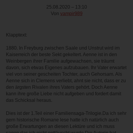
25.08.2020 – 13:10
Von
vampir989
Klapptext:
1880. In Freyburg zwischen Saale und Unstrut wird im
Kaiserreich der beste Sekt gekeltert. Aenne ist in den
Weinbergen ihrer Familie aufgewachsen, sie träumt
davon, sich etwas Eigenes aufzubauen. Ihr Vater erwartet
viel von seiner gescheiten Tochter, auch Gehorsam. Als
Aenne sich in Clemens verliebt, ahnt sie nicht, dass er zu
den ärgsten Rivalen ihres Vaters gehört. Doch Aenne
kann ihre große Liebe nicht aufgeben und fordert damit
das Schicksal heraus.
Dies ist der 1.Teil einer Familiensaga-Trilogie.Da ich sehr
gern historische Romane lese hatte ich natürlich auch
große Erwartungen an diesen Lektüre und ich muss
sagen das ich nicht enttäuscht wurde.Die Autorin hat