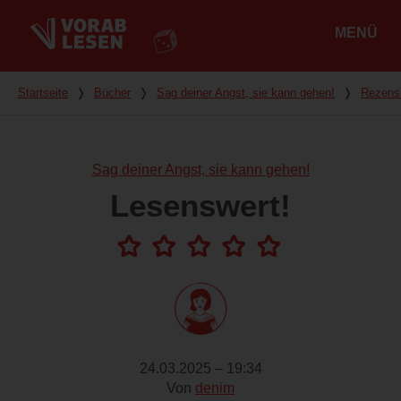
MENÜ
Hauptmenü
Du bist hier
Startseite
❭
Bücher
❭
Sag deiner Angst, sie kann gehen!
❭
Rezens
Sag deiner Angst, sie kann gehen!
Lesenswert!
24.03.2025 – 19:34
Von
denim