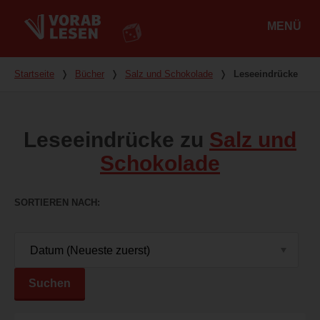
MENÜ
Hauptmenü
Du bist hier
Startseite
❭
Bücher
❭
Salz und Schokolade
❭
Leseeindrücke
Leseeindrücke zu
Salz und
Schokolade
SORTIEREN NACH
Suchen