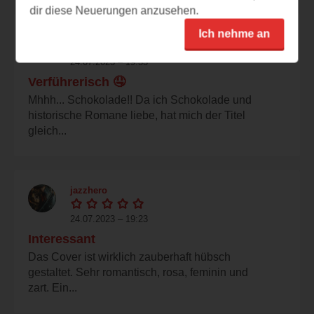
dir diese Neuerungen anzusehen.
Ich nehme an
sternzauber
24.07.2023 – 19:33
Verführerisch 🤤
Mhhh... Schokolade!! Da ich Schokolade und
historische Romane liebe, hat mich der Titel
gleich...
jazzhero
24.07.2023 – 19:23
Interessant
Das Cover ist wirklich zauberhaft hübsch
gestaltet. Sehr romantisch, rosa, feminin und
zart. Ein...