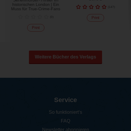
Serienmörder-Thriller im
historischen London | Ein
(
147
)
Muss für True-Crime-Fans
(
0
)
Print
Print
Weitere Bücher des Verlags
Service
So funktioniert‘s
FAQ
Newsletter abonnieren