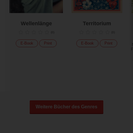
Wellenlänge
Territorium
(
0
)
(
0
)
E-Book
Print
E-Book
Print
P
Weitere Bücher des Genres