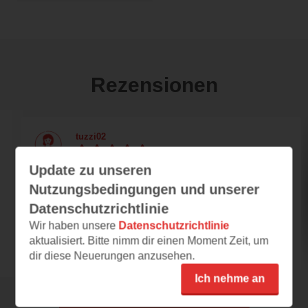
Rezensionen
tuzzi02
07.07.2024 – 12:16
Update zu unseren
Tolle Story über Auswanderung nach
Nutzungsbedingungen und unserer
Georgia im 18. Jahrhundert
Datenschutzrichtlinie
Das Buch ist eine interessante, mitreißende
Wir haben unsere
Datenschutzrichtlinie
Erzählung einer Auswanderin. Die
aktualisiert. Bitte nimm dir einen Moment Zeit, um
Hauptprotagonistin...
dir diese Neuerungen anzusehen.
Ich nehme an