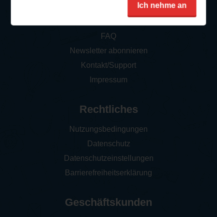
Service
Ich nehme an
So funktioniert‘s
FAQ
Newsletter abonnieren
Kontakt/Support
Impressum
Rechtliches
Nutzungsbedingungen
Datenschutz
Datenschutzeinstellungen
Barrierefreiheitserklärung
Geschäftskunden