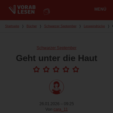
MENÜ
Hauptmenü
Du bist hier
Startseite
❭
Bücher
❭
Schwarzer September
❭
Leseeindrücke
❭
Schwarzer September
Geht unter die Haut
26.01.2026 – 09:25
Von
cara_11