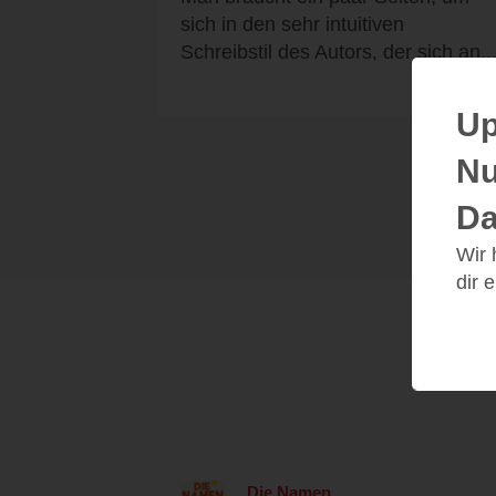
sich in den sehr intuitiven
Schreibstil des Autors, der sich an..
Up
Nu
Da
Wir
dir 
Die Namen