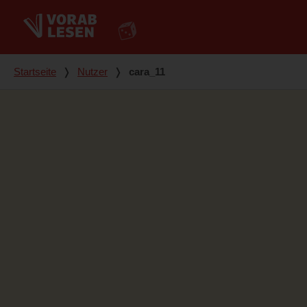
Du bist hier
Startseite
❭
Nutzer
❭
cara_11