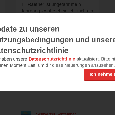
Till Raether ist ungefähr mein
Jahrgang - wahrscheinlich auch ein
.
Grund, weshalb ich mich in die...
date zu unseren
tzungsbedingungen und unser
Alle 110 Rezensionen anzeigen
tenschutzrichtlinie
 haben unsere
Datenschutzrichtlinie
aktualisiert. Bitte 
einen Moment Zeit, um dir diese Neuerungen anzusehen.
Ich nehme 
Leseeindrücke
Schwarzer September