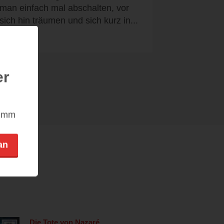
man einfach mal abschalten, vor
sich hin träumen und sich kurz in...
er
nimm
an
Die Tote von Nazaré