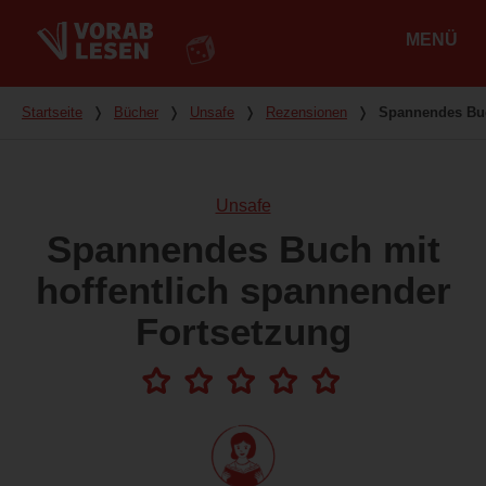
MENÜ
Hauptmenü
Du bist hier
Startseite
❭
Bücher
❭
Unsafe
❭
Rezensionen
❭
Spannendes Buc
Unsafe
Spannendes Buch mit
hoffentlich spannender
Fortsetzung