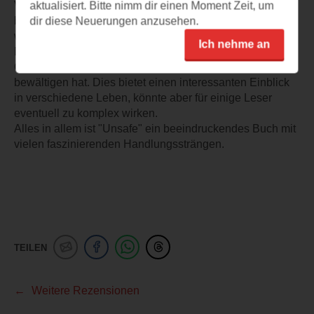
Vielfalt der Charaktere, denen wir begegnen, ist
aktualisiert. Bitte nimm dir einen Moment Zeit, um
beeindruckend, und ich bin gespannt darauf, welche
dir diese Neuerungen anzusehen.
weiteren Charaktere in Band 2 auftauchen werden.
Ich nehme an
Das Buch hat viele Handlungsstränge, da praktisch jeder
Charakter seine eigenen Herausforderungen zu
bewältigen hat. Dies bietet einen interessanten Einblick
in verschiedene Leben, könnte aber für einige Leser
eventuell zu komplex wirken.
Alles in allem ist "Unsafe" ein beeindruckendes Buch mit
vielen faszinierenden Handlungssträngen.
TEILEN
Weitere Rezensionen