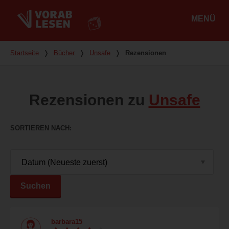
MENÜ
Hauptmenü
Du bist hier
Startseite
❭
Bücher
❭
Unsafe
❭
Rezensionen
Rezensionen zu
Unsafe
SORTIEREN NACH
Suchen
barbara15