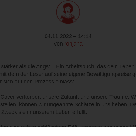
04.11.2022 – 14:14
Von
ronjana
tärker als die Angst – Ein Arbeitsbuch, das dein Leben 
 mit dem der Leser auf seine eigene Bewältigungsreise ge
r sich auf den Prozess einlässt.
te Cover verkörpert unsere Zukunft und unsere Träume. W
 stellen, können wir ungeahnte Schätze in uns heben. 
Zweck sie in unserem Leben erfüllt.
nden sich neben schlüssigen Erläuterungen zahlreiche Mö
eschickte Fragestellungen und Übungen bieten Raum, se