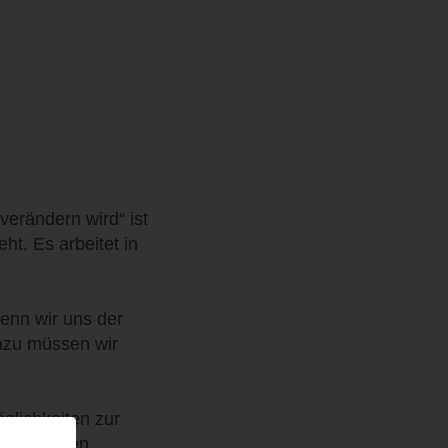
verändern wird“ ist
ht. Es arbeitet in
enn wir uns der
Dazu müssen wir
glichkeiten zur
ine eigenen