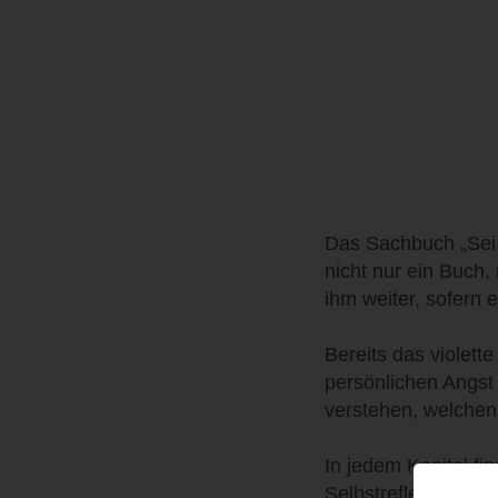
Das Sachbuch „Sei s
nicht nur ein Buch,
ihm weiter, sofern e
Bereits das violet
persönlichen Angst
verstehen, welchen 
In jedem Kapitel fi
Selbstreflexion. G