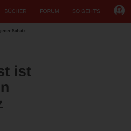
BÜCHER
FORUM
SO GEHT'S
rgener Schatz
t ist
in
z