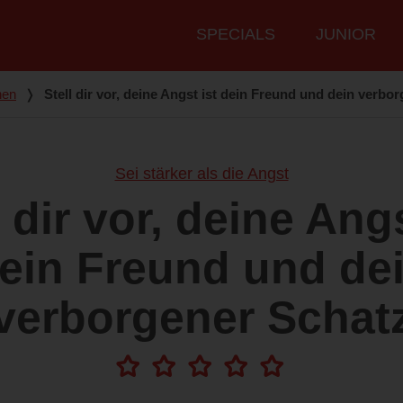
Hauptmenü
SPECIALS
JUNIOR
nen
❭
Stell dir vor, deine Angst ist dein Freund und dein verbo
Sei stärker als die Angst
l dir vor, deine Angs
ein Freund und de
verborgener Schat