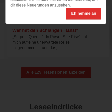
dir diese Neuerungen anzusehen.
Ich nehme an
mienchen112
27.03.2025 – 08:33
Wer mit den Schlangen "tanzt"
„Serpent Queen 1: In Power She Rise“ hat
mich auf eine unerwartete Reise
mitgenommen – und das,...
Alle 129 Rezensionen anzeigen
Leseeindrücke