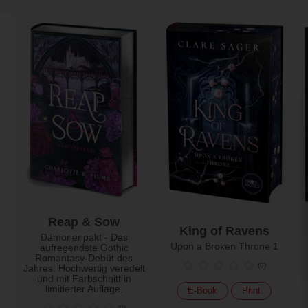
Reap & Sow
King of Ravens
Dämonenpakt - Das
Upon a Broken Throne 1
aufregendste Gothic
Romantasy-Debüt des
(
0
)
Jahres. Hochwertig veredelt
und mit Farbschnitt in
limitierter Auflage.
E-Book
Print
(
0
)