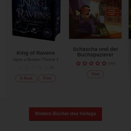
Schascha und der
King of Ravens
Buchspazierer
Upon a Broken Throne 1
(
240
)
(
0
)
Print
E-Book
Print
Weitere Bücher des Verlags