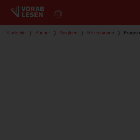
Du bist hier
Startseite
❭
Bücher
❭
Siegfried
❭
Rezensionen
❭
Fragez