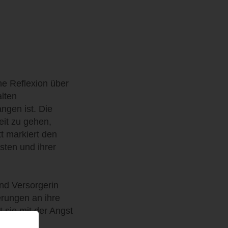
he Reflexion über
alten
ngen ist. Die
eit zu gehen,
tt markiert den
sten und ihrer
und Versorgerin
erungen an ihre
t sie mit der Angst
 die nun