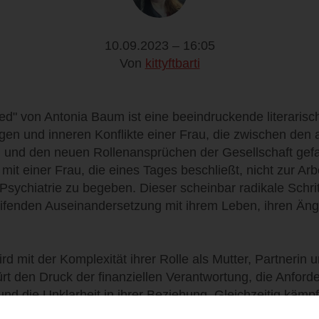
10.09.2023 – 16:05
Von
kittyftbarti
ed" von Antonia Baum ist eine beeindruckende literarisc
en und inneren Konflikte einer Frau, die zwischen den 
n und den neuen Rollenansprüchen der Gesellschaft gefa
mit einer Frau, die eines Tages beschließt, nicht zur Arb
 Psychiatrie zu begeben. Dieser scheinbar radikale Schri
eifenden Auseinandersetzung mit ihrem Leben, ihren Äng
ird mit der Komplexität ihrer Rolle als Mutter, Partnerin 
pürt den Druck der finanziellen Verantwortung, die Anford
und die Unklarheit in ihrer Beziehung. Gleichzeitig kämpf
, der früher eine Struktur in ihrem Leben geschaffen hat,