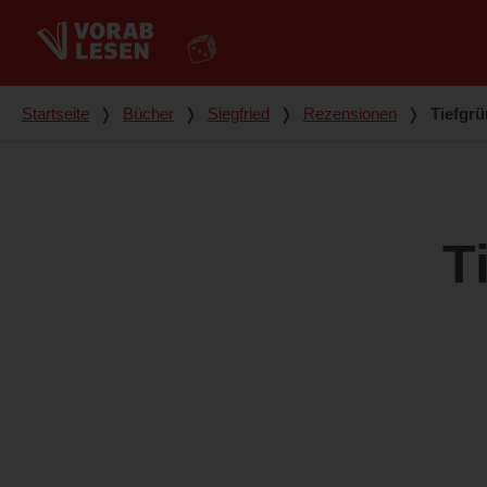
Du bist hier
Startseite
❭
Bücher
❭
Siegfried
❭
Rezensionen
❭
Tiefgrü
T