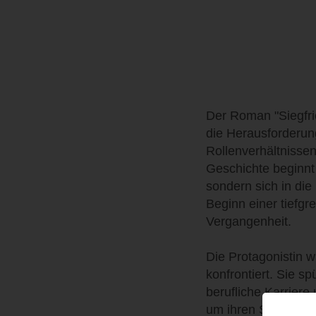
Der Roman "Siegfri
die Herausforderung
Rollenverhältnisse
Geschichte beginnt 
sondern sich in die
Beginn einer tiefgr
Vergangenheit.
Die Protagonistin w
konfrontiert. Sie s
berufliche Karriere 
um ihren Stiefvater