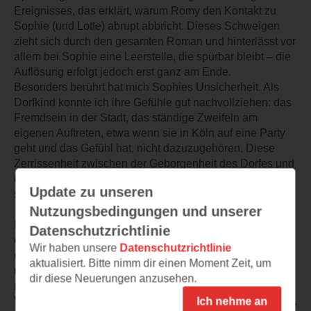
Ereignisses, das erklärt, warum Romy den Kontakt zu
Sophie (und Lotte) abrupt abbricht. Dieses Schweigen
zieht sich durch den gesamten Roman und hinterlässt vor
allem bei Sophie eine Leerstelle, die spürbar bleibt – die
Auflösung erfolgt jedoch erst ganz am Ende.
Besonders berührt hat mich Sophies Unsicherheit. Als
Dorfkind konnte ich ihre Gefühle gut nachvollziehen: das
Fremdsein in der Stadt, das ständige Zweifeln am
eigenen Auftreten, etwa wenn sie in Köln auf eine Party
geht und das Gefühl hat, nicht dazuzugehören. Diese
Zerrissenheit zwischen der Geborgenheit des Dorfes und
der Sehnsucht nach der Stadt ist für mich eine der
Update zu unseren
stärksten Ebenen des Romans.
Nutzungsbedingungen und unserer
Romy hingegen blieb mir emotional verschlossen. Ich
Datenschutzrichtlinie
empfand sie als egoistisch, stark ichbezogen und wenig
Wir haben unsere
Datenschutzrichtlinie
empathisch. Ihr plötzlicher Kontaktabbruch wirkte auf
aktualisiert. Bitte nimm dir einen Moment Zeit, um
mich kalt und rücksichtslos – weniger wie ein
dir diese Neuerungen anzusehen.
notwendiger Schritt als vielmehr wie ein Weglaufen vor
Verantwortung. Für Sophie war dieser Bruch schmerzhaft,
Ich nehme an