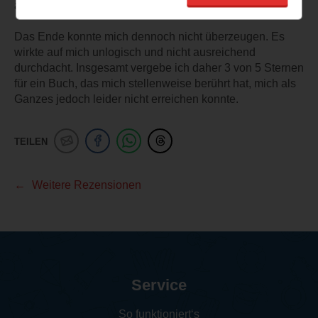
aber rückblickend vielleicht auch befreiend.
Das Ende konnte mich dennoch nicht überzeugen. Es
wirkte auf mich unlogisch und nicht ausreichend
durchdacht. Insgesamt vergebe ich daher 3 von 5 Sternen
für ein Buch, das mich stellenweise berührt hat, mich als
Ganzes jedoch leider nicht erreichen konnte.
TEILEN
Weitere Rezensionen
Service
So funktioniert‘s