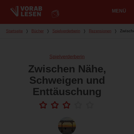
MENÜ
Hauptmenü
Du bist hier
Startseite
❭
Bücher
❭
Spielverderberin
❭
Rezensionen
❭
Zwisch
Spielverderberin
Zwischen Nähe,
Schweigen und
Enttäuschung