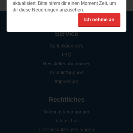
aktualisiert. Bitte nimm dir einen Moment Zeit, um
dir diese Neuerungen anzusehen.
Ich nehme an
Service
So funktioniert‘s
FAQ
Newsletter abonnieren
Kontakt/Support
Impressum
Rechtliches
Nutzungsbedingungen
Datenschutz
Datenschutzeinstellungen