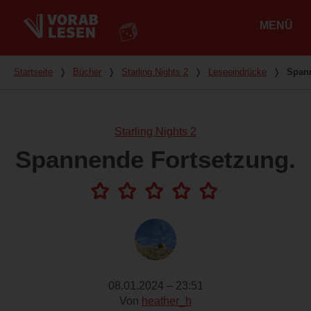
MENÜ
Hauptmenü
Du bist hier
Startseite
❭
Bücher
❭
Starling Nights 2
❭
Leseeindrücke
❭
Spann
Starling Nights 2
Spannende Fortsetzung.
08.01.2024 – 23:51
Von
heather_h