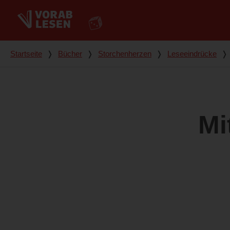
Du bist hier
Startseite
❭
Bücher
❭
Storchenherzen
❭
Leseeindrücke
❭
Mi